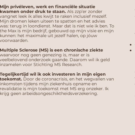
Mijn privéleven, werk en financiële situatie
kwamen onder druk te staan.
Als zzp’er zonder
vangnet leek ik alles kwijt te raken inclusief mezelf.
Mijn dromen leken uiteen te spatten en het advies
was: terug in loondienst. Maar dat is niet wie ik ben. To
the Max is mijn bedrijf, gebouwd op mijn visie en mijn
kunnen: het maximale uit jezelf halen, op jóuw
voorwaarden.
Multiple Sclerose (MS) is een chronische ziekte
waarvoor nog geen genezing is, maar er is
veelbelovend onderzoek gaande. Daarom wil ik geld
inzamelen voor Stichting MS Research.
Tegelijkertijd wil ik ook investeren in mijn eigen
toekomst.
Door de coronacrisis, en het wegvallen van
inkomsten tijdens mijn ziekenhuis opname en
revalidatie is mijn toekomst met MS erg onzeker. Ik
krijg geen arbeidsongeschiktheidsverzekering.